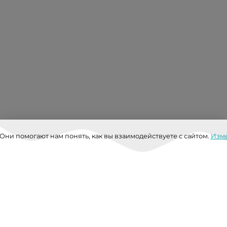
 Они помогают нам понять, как вы взаимодействуете с сайтом.
Изме
Доступность 24/7: ваш
бизнес никогда не