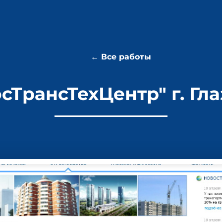
← Все работы
сТрансТехЦентр" г. Гл