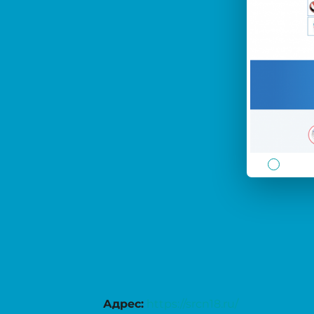
Адрес:
https://srcn18.ru/