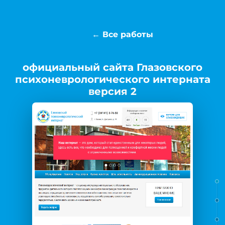
← Все работы
официальный сайта Глазовского
психоневрологического интерната
версия 2